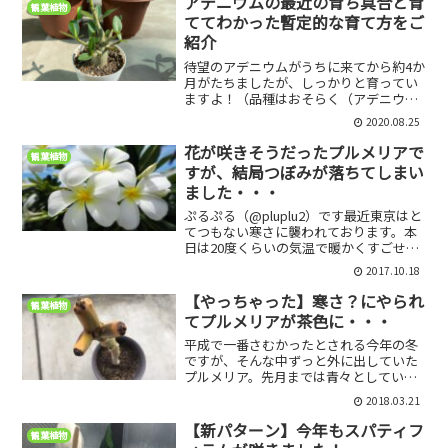
アデニウムの最近の育ち具合と育
観葉植物
冬のプルメリアあんなにも...
ててわかった暫定的な育て方をご
紹介
待望のアデニウムがうちに来てから約4か
月がたちましたが、しっかりと育ってい
ますよ！（品種はおそらく（アデニウ
ム・オベスム」です）あからさまに大き
2020.08.25
くはなっていないのですが結構変化があ
ったような、ないような感じで今に至り
花が咲きそうだったプルメリアで
観葉植物
ます。ただ実際に育ててみ...
すが、結局つぼみが落ちてしまい
ました・・・
ぷるぷる（@pluplu2）です最近東京はと
てつもない寒さに襲われております。本
日は20度くらいの気温で暖かくすごせた
のですが、明日は最高気温12度というこ
2017.10.18
とで、気温差で風邪を引きそうです。そ
んななか、我が家のプルメリアはやはり
【やっちゃった】寒さ？にやられ
観葉植物
この寒さに持...
てプルメリアが茶色に・・・
平成で一番さむかったとされる今年の冬
ですが、そんな中ずっと外に出していた
プルメリア。先月までは青々としていて
元気そうでしたが、この一週間で大きな
2018.03.21
変化が起こりました。回復する可能性が
低そうで非常につらいですが、どのよう
【新パターン】今年もスパティフ
観葉植物
な状態になったかご報告で...