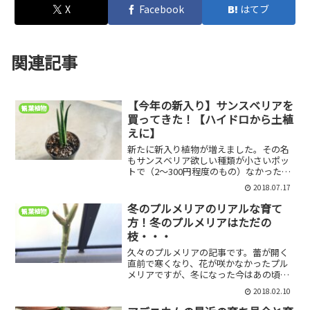
X
Facebook
はてブ
関連記事
【今年の新入り】サンスベリアを
観葉植物
買ってきた！【ハイドロから土植
えに】
新たに新入り植物が増えました。その名
もサンスベリア欲しい種類が小さいポッ
トで（2～300円程度のもの）なかったの
で、ずっとさがしていたところ、ハイド
2018.07.17
ロ用の小さい苗だったらあったので、一
か八かそれを買いました。値段は200円で
冬のプルメリアのリアルな育て
観葉植物
した。見た目がお...
方！冬のプルメリアはただの
枝・・・
久々のプルメリアの記事です。蕾が開く
直前で寒くなり、花が咲かなかったプル
メリアですが、冬になった今はあの頃と
は大きく姿が変わってしまいました。そ
2018.02.10
んな冬のプルメリアの様子と育て方をご
紹介！以前のプルメリア記事はこちら真