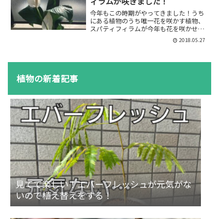
ィラムが咲きました！
今年もこの時期がやってきました！うち
にある植物のうち唯一花を咲かす植物、
スパティフィラムが今年も花を咲かせま
した！今年の咲き方はちょっと変わって
2018.05.27
いるので、変わった花の咲き方をご紹介
します。花+花！通常スパティフィラムの
花はこんな感じですセレ...
植物の新着記事
見てて楽しい！エバーフレッシュが元気がな
いので植え替えをする！