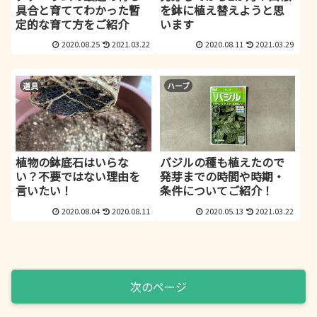
具合と育ててわかった暫
を鉢に植え替えようと思
定的な育て方をご紹介
います
2020.08.25
2021.03.22
2020.08.11
2021.03.29
道具
ハーブ
植物の鉢底石はいらな
バジルの種も植えたので
い？不要ではない理由を
発芽までの時間や時期・
言いたい！
条件についてご紹介！
2020.08.04
2020.08.11
2020.05.13
2021.03.22
次のページ