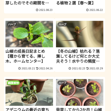
芽したのでその期間をお
る植物２選【春～夏】
知らせ！
2021.08.23
2021.06.22
ハーブ
ハーブ
山椒の成長日記まとめ
【冬の山椒】枯れる？落
【種から育てる、挿し
葉してるけど何とか大丈
木、ホームセンター】
夫そう！水やりの頻度等
をレポート
2021.03.21
2022.04.26
2021.02.23
2021.03.29
観葉植物
ハーブ
アデニウムの最近の育ち
発芽してから2か月！山椒