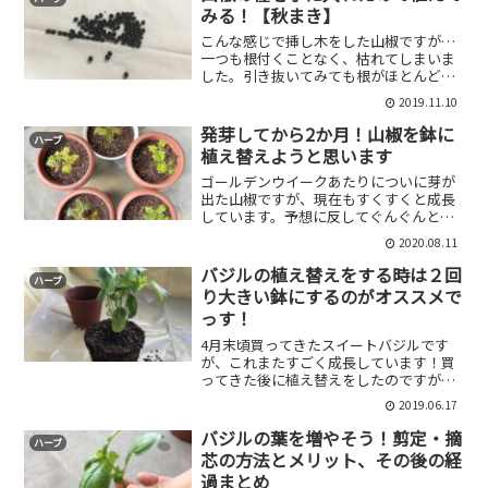
みる！【秋まき】
こんな感じで挿し木をした山椒ですが…
一つも根付くことなく、枯れてしまいま
した。引き抜いてみても根がほとんど出
ていなかったため、なかなか難しそうで
2019.11.10
した。ただ1本だけものすごくほそーい根
が出ていたものがありましたが、うまく
発芽してから2か月！山椒を鉢に
ハーブ
育たなかったのはおそら...
植え替えようと思います
ゴールデンウイークあたりについに芽が
出た山椒ですが、現在もすくすくと成長
しています。予想に反してぐんぐんと芽
が出てきた山椒ですが、気が付けば一つ
2020.08.11
のポットに2,3株成長しています。これに
関しては間引きをしておけばよかったと
バジルの植え替えをする時は２回
ハーブ
若干反省しております...
り大きい鉢にするのがオススメで
っす！
4月末頃買ってきたスイートバジルです
が、これまたすごく成長しています！買
ってきた後に植え替えをしたのですが、
約一か月のうちにいつの間にか根っこも
2019.06.17
グングン成長していました。根っこがグ
ングン成長しすぎて寝詰まり気味だった
バジルの葉を増やそう！剪定・摘
ハーブ
ので、買ってきてから2回...
芯の方法とメリット、その後の経
過まとめ