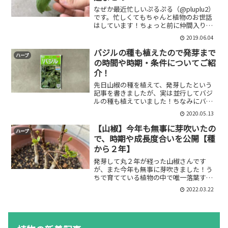
なぜか最近忙しいぷるぷる（@pluplu2）
です。忙しくてもちゃんと植物のお世話
はしています！ちょっと前に仲間入りし
たバジルですが、結構急激に成長してい
2019.06.04
るので、摘芯してみました。その後もち
ゃんと育っているので、今回はバジルの
バジルの種も植えたので発芽まで
ハーブ
摘芯の方法とその...
の時間や時期・条件についてご紹
介！
先日山椒の種を植えて、発芽したという
記事を書きましたが、実は並行してバジ
ルの種も植えていました！ちなみにバジ
ルの種は昨年育てていたバジルから採取
2020.05.13
したものではなく市販されているもので
す。ちなみにこのバジルは結局花が咲か
【山椒】今年も無事に芽吹いたの
ハーブ
ず種も取ることができませ...
で、時期や成長度合いを公開【種
から２年】
発芽して丸２年が経った山椒さんです
が、また今年も無事に芽吹きました！う
ちで育てている植物の中で唯一落葉する
植物でもあるので、毎年「枯れたんじゃ
2022.03.22
ないか」と心配になるのですが、この時
期になるとその心配をよそに芽吹いてく
れます。今回は山椒が芽吹く...