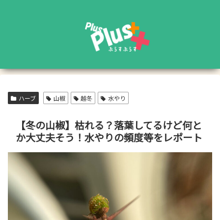
ハーブ
山椒
越冬
水やり
【冬の山椒】枯れる？落葉してるけど何と
か大丈夫そう！水やりの頻度等をレポート