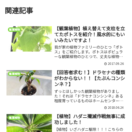
関連記事
【観葉植物】植え替えて支柱を立
観葉植物
てたポトスを紹介！風水的にもい
いみたいですよ！
我が家の植物ファミリーのひとつ「ポト
ス」をご紹介します。ポトスはポピュラ
ーな観葉植物のひとつで、丈夫な植物で
あるため、初心者でも育てやすいです。
2017.09.26
そんな我が家のポトスをご紹介します。
支柱を立てています！我が家のポトスは
【回答者求む！】ドラセナの種類
観葉植物
こんな感じです。大きめの...
がわからない！！【たぶんコンシ
ンネ？】
ずっとほしかった観葉植物がありまし
た！それは「ドラセナコンシンネ」ある
程度育っているものはホームセンター等
で割と見ますが、小さいものを大きくし
2018.06.24
ていきたい私としては、小さいコンシン
ネがほしいのです！しかし、意外と売っ
【植物】ハダニ殲滅作戦無事に成
観葉植物
ていない小さいコンシンネで...
功しました！
【植物】いざハダニ駆除！！！こちらの