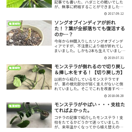
記事でも書いた、ハダニとの戦いでした
が、無事に終結することができました。
今朝確認をしたところ、ハダニの死骸し
2017.09.12
か確認できなかったので、とりあえずは
安心することができました。ご参考のた
ソングオブインディアが折れ
観葉植物
め、ハダニとの格闘記録を...
た！？葉が全部落ちても復活する
のか…？
今年から仲間入りしたソングオブインデ
ィアですが、不注意により枝が折れてし
まいました。しかも2本も生えていました
が2本とも…折れてからというもの少しだ
2019.07.31
け残っていた葉もすべて落ちてしまい、
つるっつるの枝だけが残りました。ここ
モンステラが倒れるので切り戻し
観葉植物
で気になるのがこのソ...
＆挿し木をする！【切り戻し方】
以前から紹介しているモンステラです
が、茎の根元部分が弱く支えがないと倒
れていました。そこでこれを改善すべく
対処法を考えていたのですが、結論とし
2018.08.28
て「長く伸びたからとりあえず切っちゃ
おう」ということに。切ったものは挿し
モンステラがやばい・・・支柱た
観葉植物
木にして増やそうと思います...
てればよかった。
コチラの記事で紹介したモンステラ！支
柱をたてるかどうかで迷っていました
が、来年温かくなってから植え替えのつ
いでにやろうと思っていたら、やばいこ