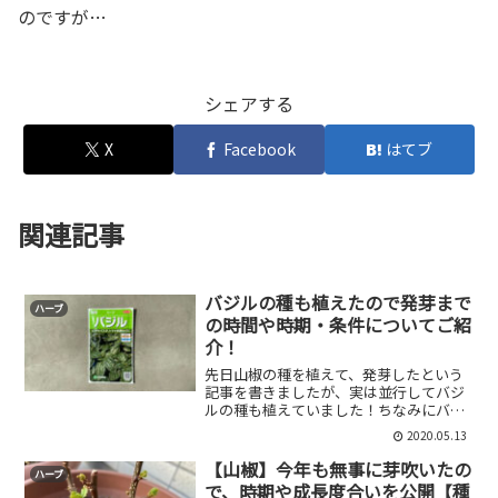
のですが…
シェアする
X
Facebook
はてブ
関連記事
バジルの種も植えたので発芽まで
ハーブ
の時間や時期・条件についてご紹
介！
先日山椒の種を植えて、発芽したという
記事を書きましたが、実は並行してバジ
ルの種も植えていました！ちなみにバジ
ルの種は昨年育てていたバジルから採取
2020.05.13
したものではなく市販されているもので
す。ちなみにこのバジルは結局花が咲か
【山椒】今年も無事に芽吹いたの
ハーブ
ず種も取ることができませ...
で、時期や成長度合いを公開【種