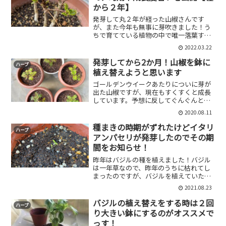
から２年】
発芽して丸２年が経った山椒さんです
が、また今年も無事に芽吹きました！う
ちで育てている植物の中で唯一落葉する
植物でもあるので、毎年「枯れたんじゃ
2022.03.22
ないか」と心配になるのですが、この時
期になるとその心配をよそに芽吹いてく
発芽してから2か月！山椒を鉢に
ハーブ
れます。今回は山椒が芽吹く...
植え替えようと思います
ゴールデンウイークあたりについに芽が
出た山椒ですが、現在もすくすくと成長
しています。予想に反してぐんぐんと芽
が出てきた山椒ですが、気が付けば一つ
2020.08.11
のポットに2,3株成長しています。これに
関しては間引きをしておけばよかったと
種まきの時期がずれたけどイタリ
ハーブ
若干反省しております...
アンパセリが発芽したのでその期
間をお知らせ！
昨年はバジルの種を植えました！バジル
は一年草なので、昨年のうちに枯れてし
まったのですが、バジルを植えていたポ
ットやプランターが空いてたので、今年
2021.08.23
はパセリとローズマリーを種から育てて
みようとずっと思っていました。しかし
バジルの植え替えをする時は２回
ハーブ
なんやかんやで時間が経ち...
り大きい鉢にするのがオススメで
っす！