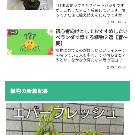
4月末頃買ってきたスイートバジルです
が、これまたすごく成長しています！買
ってきた後に植え替えをしたのですが、
約一か月のうちにいつの間にか根っこも
2019.06.17
グングン成長していました。根っこがグ
ングン成長しすぎて寝詰まり気味だった
初心者向けとしておすすめしたい
ハーブ
ので、買ってきてから2回...
ベランダで育てる植物２選【春～
夏】
植物は育てるのが難しいというイメージ
を持っている人も多く、すぐ枯らせちゃ
うとか、なかなか育たない等の理由で断
念してしまう人が少なからずいるような
2021.06.22
気がします。今回はそんな人でも育てや
すいベランダで育てられる植物を2種類ご
紹介したいと思います！...
植物の新着記事