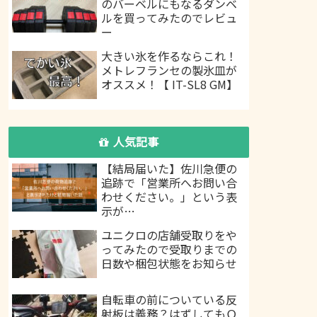
のバーベルにもなるダンベ
ルを買ってみたのでレビュ
ー
大きい氷を作るならこれ！
メトレフランセの製氷皿が
オススメ！【 IT-SL8 GM】
人気記事
【結局届いた】佐川急便の
追跡で「営業所へお問い合
わせください。」という表
示が…
ユニクロの店舗受取りをや
ってみたので受取りまでの
日数や梱包状態をお知らせ
自転車の前についている反
射板は義務？はずしてもＯ