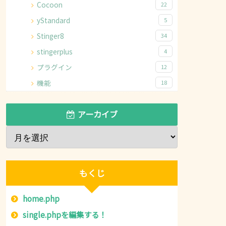
Cocoon
22
yStandard
5
Stinger8
34
stingerplus
4
プラグイン
12
機能
18
アーカイブ
 
?>
i'
 ); 
//ページナビ読み込み 
?>
もくじ
; 
//ソーシャルボタン読み込み 
?>
home.php
single.phpを編集する！