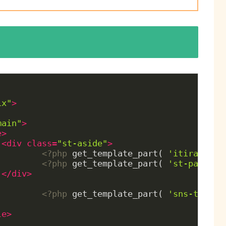
ix"
>
main"
>
e
>
<
div
class
=
"st-aside"
>
<?php
 get_template_part( 
'itiran'
 );
<?php
 get_template_part( 
'st-pagenav
</
div
>
<?php
 get_template_part( 
'sns-top'
 )
le
>