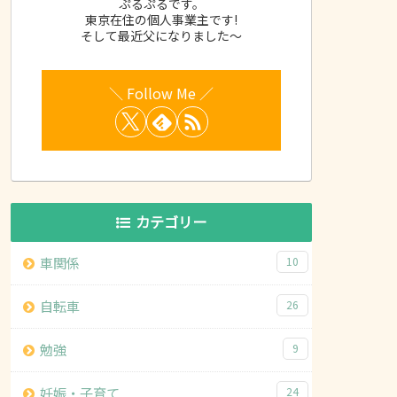
ぷるぷるです。
東京在住の個人事業主です!
そして最近父になりました～
カテゴリー
車関係
10
自転車
26
勉強
9
妊娠・子育て
24