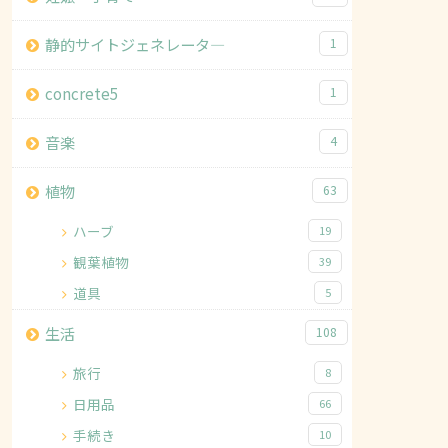
静的サイトジェネレータ―
1
concrete5
1
音楽
4
植物
63
ハーブ
19
観葉植物
39
道具
5
生活
108
旅行
8
日用品
66
手続き
10