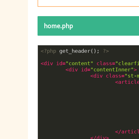
home.php
<?php
 get_header(); 
?>
<
div
id
=
"content"
class
=
"clearf
<
div
id
=
"contentInner"
>
<
div
class
=
"st-
<
articl
</
artic
</
div
>