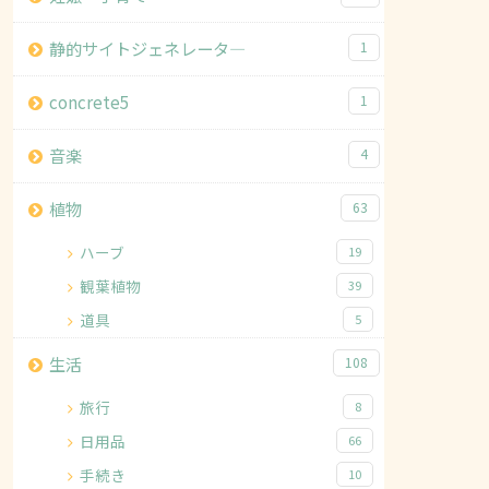
静的サイトジェネレータ―
1
concrete5
1
音楽
4
植物
63
ハーブ
19
観葉植物
39
道具
5
生活
108
旅行
8
日用品
66
手続き
10