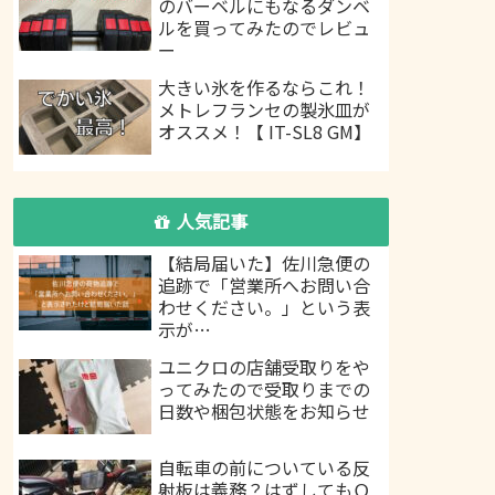
のバーベルにもなるダンベ
ルを買ってみたのでレビュ
ー
大きい氷を作るならこれ！
メトレフランセの製氷皿が
オススメ！【 IT-SL8 GM】
人気記事
【結局届いた】佐川急便の
追跡で「営業所へお問い合
わせください。」という表
示が…
ユニクロの店舗受取りをや
ってみたので受取りまでの
日数や梱包状態をお知らせ
自転車の前についている反
射板は義務？はずしてもＯ