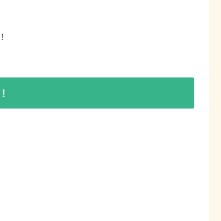
。
！
！