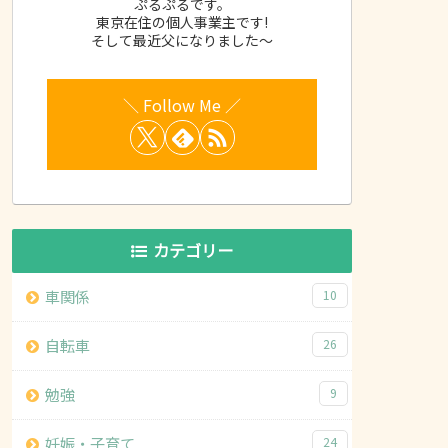
ぷるぷるです。
東京在住の個人事業主です!
そして最近父になりました～
カテゴリー
車関係
10
自転車
26
勉強
9
妊娠・子育て
24