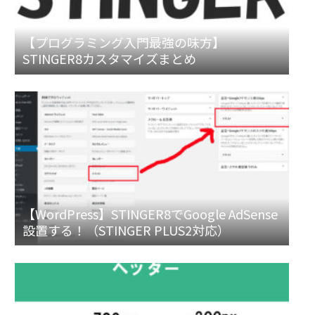
【プログラミング入門最強の味方】
STINGER8カスタマイズまとめ
【WordPress】STINGER8でGoogle AdSense
設置する！（STINGER PLUS2対応）