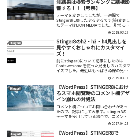
測結果は検索ランキングに結構影
響する！！【考察】
テーマを変更しましたが、一週間で
Stinger8に戻したぷるぷるです(笑)変更し
たテーマはLION MEDIAでした。非常に高
機能でおしゃれだったので、満足度とし
2018.03.27
ては高かったのですが、テーマを変えた
直後から検索ランキングが一気に落ちた
Stinger8のh2・h3・h4見出しを
Stinger8
記事が...
見やすくおしゃれにカスタマイ
ズ！
前にstinger8について記事にしたのは
Fontawesomeを使った見出しのカスタマ
イズでした。最近はもっぱら枠線の見出
しにはまっているので、今回はstinger8
2019.03.01
の見出しを枠線のみの「吹き出し風見出
し」にカスタマイズしていきたいと思
【WordPress】STINGER8におけ
Stinger8
い...
るスマホ閲覧時のコメント欄デザ
イン崩れの対処法
コメント欄についてお問い合わせがあっ
たので、記事にしてみます。stinger8の
テーマを使用している場合で、コメント
を繰り返し返信していると、だんだんと1
2017.04.23
行の文字数が少なくなり、文字も見にく
くなります。当ブログでも、たまにコメ
【WordPress】STINGER8で
Stinger8
ントを頂くこと...