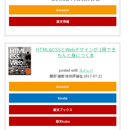
Amazon
楽天市場
HTML&CSSとWebデザインが 1冊でき
ちんと身につく本
posted with
ヨメレバ
服部 雄樹 技術評論社 2017-07-21
Amazon
Kindle
楽天ブックス
楽天kobo