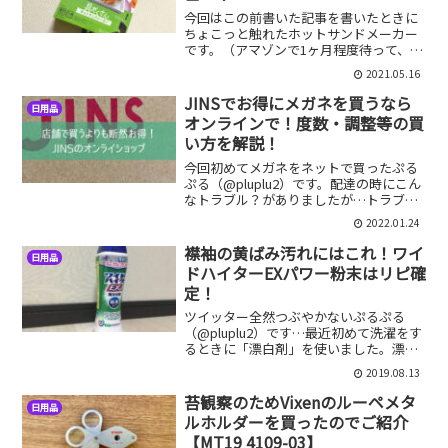
今回はこの前書いた記事を書いたときに
ちょこっと触れたホットサンドメーカー
です。（アマゾンで1ヶ月程度待って、よ
うやく発送になったかと思ったらなぜか
2021.05.16
配達不能になったというお話です）値段
の割に品質がいいと話題のアイリスオー
JINSでお得にメガネを買うなら
日用品
ヤマから販売されている...
オンラインで！度数・調整等の買
い方を解説！
今回初めてメガネをネットで買ったぷる
ぷる（@pluplu2）です。配達の時にこん
なトラブル？がありましたが…トラブル
はありましたが、届いたものは当然問題
2022.01.24
なく使えました。今回購入したのはJINS
のメガネです。メガネをネットで買うの
襟袖の黄ばみ汚れにはこれ！ワイ
日用品
は若干抵抗あ...
ドハイターEXパワー粉末はリピ確
定！
ツイッター全然つぶやかないぷるぷる
（@pluplu2）です…最近初めて洗濯をす
るときに「漂白剤」を使いました。漂白
剤と聞くと、色落ちするんじゃないかと
2019.08.13
か、白いもの以外に使えないんじゃない
か等々非常に使いにくい物なのでは？と
苔観察のためVixenのルーペメタ
日用品
思う方もいるかもし...
ルホルダーを買ったのでご紹介
【MT19 4109-03】