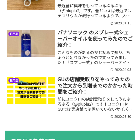
最近苔に興味をもっているぷるぷる
（@pluplu2）です。苔といえば最近では
テラリウムが流行っているようで、人気
があるようですね。私の場合はテラリウ
2020.04.16
ムというよりは単純に苔を観察したい、
育てたいというのがどちらかといえば目
パナソニック のスプレー式シェ
日用品
的です。苔を観察する...
ーバーオイルを使ってみたのでご
紹介！
こんなものがあるのかと初めて知り、ち
ょうど足りなかったので買ってみまし
た！「スプレー式」のシェーバーオイル
です。画期的なものがあるんだなーと感
2020.04.05
心していたら、どうやら10年以上前から
あるようでした(笑)ただよく使うのは、よ
GUの店舗受取りをやってみたの
日用品
くある形状で一滴ずつ...
で注文から到着までのかかった時
間をご紹介！
前にユニクロの店舗受取りをしてみたぷ
るぷる（@pluplu2）です！ユニクロや
GUでは実店舗では置いていないサイズや
限定デザインなどがオンラインストアに
2020.03.30
あります。ただ、ネットで注文をすると
一定額以上の金額じゃないと送料がかか
って、送料分が高...