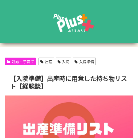
妊娠・子育て
出産
入院
入院準備
【入院準備】出産時に用意した持ち物リス
ト【経験談】