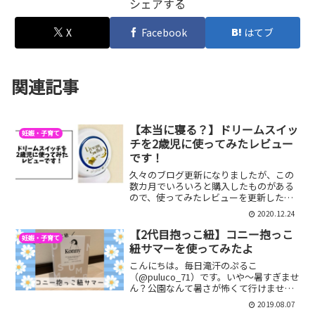
シェアする
X
Facebook
はてブ
関連記事
【本当に寝る？】ドリームスイッ
妊娠・子育て
チを2歳児に使ってみたレビュー
です！
久々のブログ更新になりましたが、この
数カ月でいろいろと購入したものがある
ので、使ってみたレビューを更新したい
と思います！今回はドリームスイッチと
2020.12.24
いうおもちゃを数日使ってみたので、ご
紹介したいと思います。そもそもどんな
【2代目抱っこ紐】コニー抱っこ
妊娠・子育て
おもちゃなのかというとこ...
紐サマーを使ってみたよ
こんにちは。毎日滝汗のぷるこ
（@puluco_71）です。いや～暑すぎませ
ん？公園なんて暑さが怖くて行けません
(*_*)もっぱら家にいるか、商業施設に入
2019.08.07
り浸ってますｗさて・・・1歳になった娘