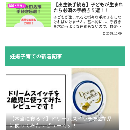
できる乗り物として非常に重宝されてい
【出生後手続き】子どもが生まれ
妊娠・子育て
ます。普通の自転車に子ども...
たら必須の手続き５選！！
子どもが生まれると様々な手続きをしな
ければいけません。基本的には、手続き
を求めるような連絡もないので、自発的
に手続きをしなければいけませんが、第
2018.11.09
一子の場合はそもそもどのような手続き
が必要なのかわかりにくいところでもあ
ります。私も第一子が生ま...
妊娠子育ての新着記事
【本当に寝る？】ドリームスイッチを2歳児
に使ってみたレビューです！