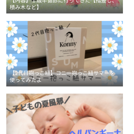
積み木など】
【2代目抱っこ紐】コニー抱っこ紐サマーを
使ってみたよ