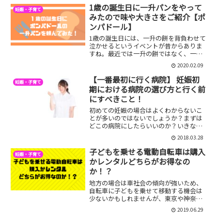
ですが、私もママ1歳になったということ
1歳の誕生日に一升パンをやって
妊娠・子育て
で(笑)自分...
みたので味や大きさをご紹介【ポ
ンパドール】
1歳の誕生日には、一升の餅を背負わせて
泣かせるというイベントが昔からありま
すね。最近では一升の餅ではなく、一升
のパンでやるというのも流行っていると
2020.02.09
いうことで、なんとなくうちも餅ではな
く、パンでやってみることにしてみまし
【一番最初に行く病院】 妊娠初
妊娠・子育て
た。一升パンは全国展開...
期における病院の選び方と行く前
にすべきこと！
初めての妊娠の場合はよくわからないこ
とが多いのではないでしょうか？まずは
どこの病院にしたらいいのか？いきなり
希望する病院に行ってもいいのか？等々
2018.03.28
うちの場合は、妊娠がわかった時まずど
こに行けばいいのかいまいちわかりませ
子どもを乗せる電動自転車は購入
妊娠・子育て
んでした。そんな経験を基...
かレンタルどちらがお得なの
か！？
地方の場合は車社会の傾向が強いため、
自転車に子どもを乗せて移動する機会は
少ないかもしれませんが、東京や神奈
川、埼玉、千葉の都市部に住んでいる人
2019.06.29
にとっては自転車は子どもを乗せて移動