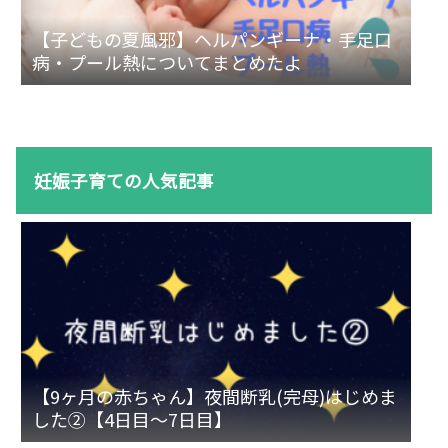
【子どもの夏風邪】ヘルパンギーナ・手足口
病・プール熱についてまとめたよ
妊娠子育ての人気記事
【9ヶ月の赤ちゃん】夜間断乳(完母)はじめま
した②【4日目～7日目】