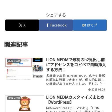
シェアする
X
Facebook
はてブ
関連記事
LION MEDIAで最初のh2見出し前
LION MEDIA
にアドセンスをコピペで自動挿入
する方法！
多機能であるLION MEDIAで、広告も比較
的簡単に設置できますが、個人的にほし
い機能がありませんでした。それは「最
初のh2見出し前にアドセンスを自動挿入
2018.03.24
すること」です！もしやってみたいなー
と思う方はコピペで簡単にできますの
LION MEDIAカスタマイズまとめ
LION MEDIA
で、今回紹介す...
【WordPress】
無料WordPressテーマである「LION
MEDIA」のカスタマイズに関する記事を