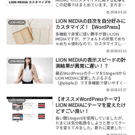
この記事ではまとめています。まだまだ
カスタマイズ記事が少ないですが、何か
2018.03.22
リクエスト等があれば自分ができる技術
の範囲で対応させていただきますので、
LION MEDIAの目次を自分好みに
LION MEDIA
お気軽にコ...
カスタマイズ！【WordPress】
多機能で非常に使い勝手が良いLION
MEDIAですが、デフォルトの状態でめち
ゃめちゃ便利なので、カスタマイズしな
くてもいいかと思いがちなってしまいま
2018.03.21
す。どちらかというと、他の人と同じと
いうのがあまりすきではないので、他の
LION MEDIAの表示スピードの計
LION MEDIA
人とは少しでも違う...
測結果が異常に遅い！？
最近WordPressのテーマをStinger8から
LION MEDIAに変更したぷるぷる
（@pluplu2）です多機能で使いやすくお
しゃれなLION MEDIAですが、表示スピー
2018.03.27
ドの計測結果に少し問題点が・・・表示
スピードについて実際のデ...
【オススメWordPressテーマ】
LION MEDIA
LION MEDIAにテーマを変えたけ
どすごい良い！
長い間Stinger8を使用していましたが、
たまには気分転換をしようと思ってテー
マを変えてみました。新たに変更したテ
ーマは、「LION MEDIA」です！このLION
2018.03.21