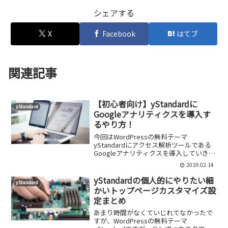
シェアする
X
Facebook
はてブ
関連記事
【初心者向け】yStandardに
yStandard
Googleアナリティクスを導入す
るやり方！
今回はWordPressの無料テーマ
yStandardにアクセス解析ツールである
Googleアナリティクスを導入していきま
す。ちょっとサイトを運営したことがあ
2019.02.14
る人にとっては全然難しくないですが、
当記事は初心者向けとして書きたいと思
yStandardの個人的にやりたい細
yStandard
います。そ...
かいトップページカスタマイズ設
定まとめ
あまり時間がなくていじれてなかったで
すが、WordPressの無料テーマ