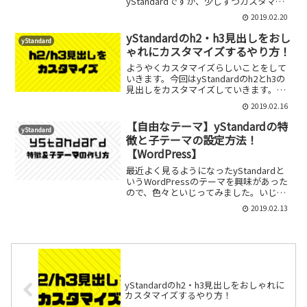
yStandardですが、少しずつカスタマイ
ズをしています。今回は１つの記事にす
2019.02.20
るには物足りない程度のカスタマイズを
いくつかまとめたいと思います。この記
yStandardのh2・h3見出しをおし
yStandard
事を書いている時...
ゃれにカスタマイズするやり方！
ようやくカスタマイズらしいことをして
いきます。今回はyStandardのh2とh3の
見出しをカスタマイズしていきます。管
理画面からは変更することができないた
2019.02.16
め、見出しに関しては自分でcssを使って
カスタマイズしなければ、変更を加える
【自由なテーマ】yStandardの特
yStandard
ことがで...
徴と子テーマの設定方法！
【WordPress】
最近よく見るようになったyStandardと
いうWordPressのテーマを興味があった
ので、色々といじってみました。いじっ
てみたついでにこれからyStandardをテ
2019.02.13
ーマとして使っていこうという人のため
に、特徴や子テーマの設定方法につい
て...
yStandardのh2・h3見出しをおしゃれに
カスタマイズするやり方！