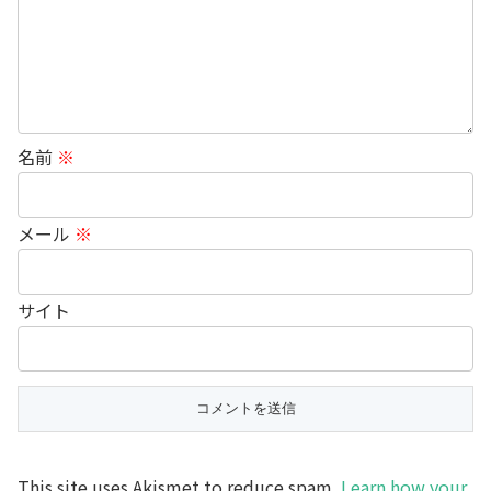
名前
※
メール
※
サイト
This site uses Akismet to reduce spam.
Learn how your