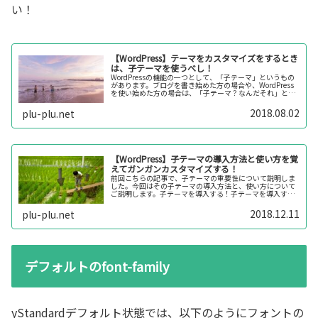
い！
【WordPress】テーマをカスタマイズをするとき
は、子テーマを使うべし！
WordPressの機能の一つとして、「子テーマ」というもの
があります。ブログを書き始めた方の場合や、WordPress
を使い始めた方の場合は、「子テーマ？なんだそれ」とか
「親テーマにそのままコードを書けばいいじゃん」と思う
かもしれません。...
2018.08.02
plu-plu.net
【WordPress】子テーマの導入方法と使い方を覚
えてガンガンカスタマイズする！
前回こちらの記事で、子テーマの重要性について説明しま
した。今回はその子テーマの導入方法と、使い方について
ご説明します。子テーマを導入する！子テーマを導入する
方法は2通りあります。１つは親テーマと一緒にダウンロー
ドする！もう１つは自分で子テー...
2018.12.11
plu-plu.net
デフォルトのfont-family
yStandardデフォルト状態では、以下のようにフォントの