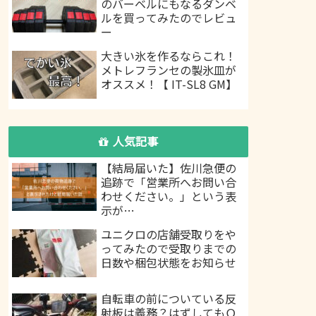
のバーベルにもなるダンベ
ルを買ってみたのでレビュ
ー
大きい氷を作るならこれ！
メトレフランセの製氷皿が
オススメ！【 IT-SL8 GM】
人気記事
【結局届いた】佐川急便の
追跡で「営業所へお問い合
わせください。」という表
示が…
ユニクロの店舗受取りをや
ってみたので受取りまでの
日数や梱包状態をお知らせ
自転車の前についている反
射板は義務？はずしてもＯ