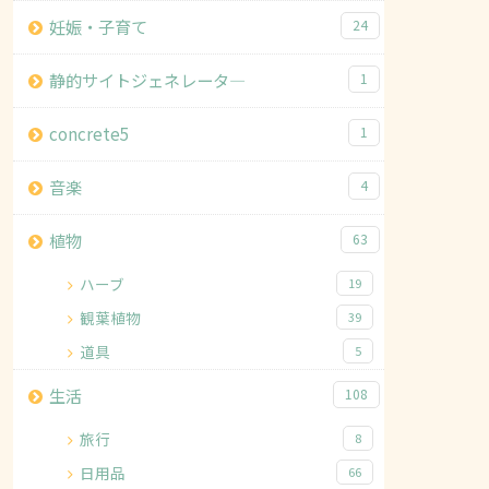
妊娠・子育て
24
静的サイトジェネレータ―
1
concrete5
1
音楽
4
植物
63
ハーブ
19
観葉植物
39
道具
5
生活
108
旅行
8
日用品
66