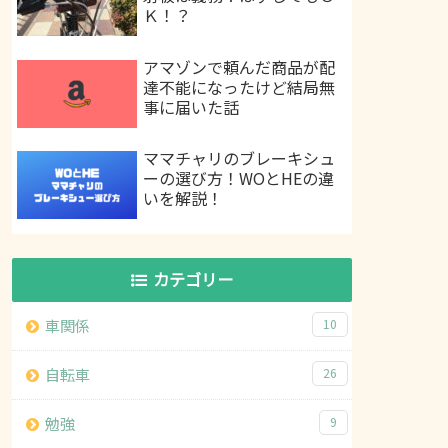
Ｋ！？
アマゾンで頼んだ商品が配
達不能になったけど結局無
事に届いた話
ママチャリのブレーキシュ
ーの選び方！WOとHEの違
いを解説！
カテゴリー
車関係
10
自転車
26
勉強
9