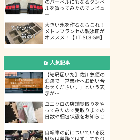
のバーベルにもなるダンベ
ルを買ってみたのでレビュ
ー
大きい氷を作るならこれ！
メトレフランセの製氷皿が
オススメ！【 IT-SL8 GM】
人気記事
【結局届いた】佐川急便の
追跡で「営業所へお問い合
わせください。」という表
示が…
ユニクロの店舗受取りをや
ってみたので受取りまでの
日数や梱包状態をお知らせ
自転車の前についている反
射板は義務？はずしてもＯ