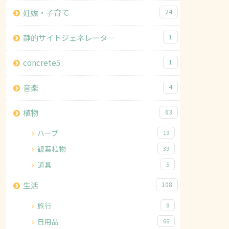
妊娠・子育て
24
静的サイトジェネレータ―
1
concrete5
1
音楽
4
植物
63
ハーブ
19
観葉植物
39
道具
5
生活
108
旅行
8
日用品
66