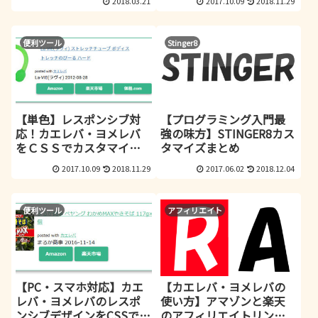
2018.03.21
2017.10.09
2018.11.29
マホ・価格.com・図書館
対応】
便利ツール
Stinger8
【単色】レスポンシブ対
【プログラミング入門最
応！カエレバ・ヨメレバ
強の味方】STINGER8カス
をＣＳＳでカスタマイ
タマイズまとめ
ズ！！【価格.com・図書
2017.10.09
2018.11.29
2017.06.02
2018.12.04
館対応】
便利ツール
アフィリエイト
【PC・スマホ対応】カエ
【カエレバ・ヨメレバの
レバ・ヨメレバのレスポ
使い方】アマゾンと楽天
ンシブデザインをCSSでカ
のアフィリエイトリンク